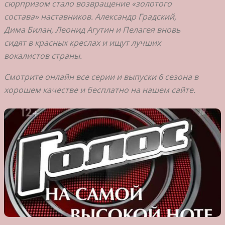
сюрпризом стало возвращение «золотого
состава» наставников. Александр Градский,
Дима Билан, Леонид Агутин и Пелагея вновь
сидят в красных креслах и ищут лучших
вокалистов страны.
Смотрите онлайн все серии и выпуски 6 сезона в
хорошем качестве и бесплатно на нашем сайте.