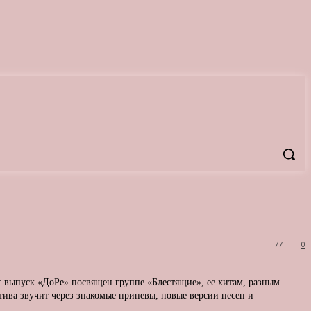
77
0
от выпуск «ДоРе» посвящен группе «Блестящие», ее хитам, разным
ктива звучит через знакомые припевы, новые версии песен и