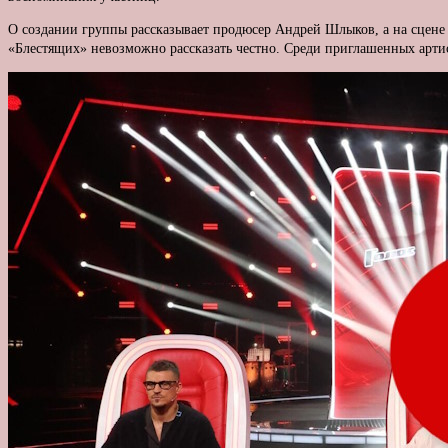
О создании группы рассказывает продюсер Андрей Шлыков, а на сцене
«Блестящих» невозможно рассказать честно. Среди приглашенных артис