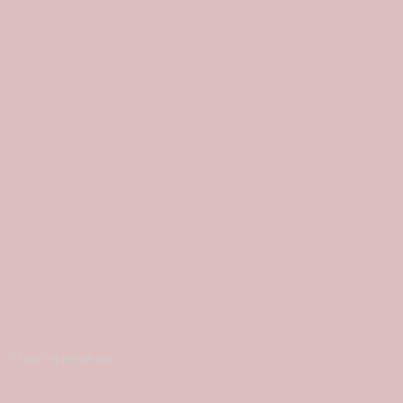
© Голос - фан-сайт шоу