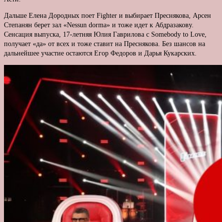
Дальше Елена Дородных поет Fighter и выбирает Преснякова, Арсен
Степанян берет зал «Nessun dorma» и тоже идет к Абдразакову.
Сенсация выпуска, 17-летняя Юлия Гаврилова с Somebody to Love,
получает «да» от всех и тоже ставит на Преснякова. Без шансов на
дальнейшее участие остаются Егор Федоров и Дарья Кукарских.