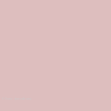
© Голос - фан-сайт шоу