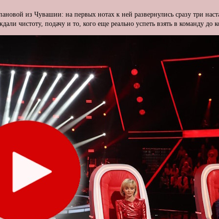
новой из Чувашии: на первых нотах к ней развернулись сразу три наста
али чистоту, подачу и то, кого еще реально успеть взять в команду до к