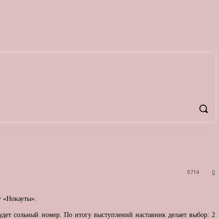
9714
0
у «Нокауты».
будет сольный номер. По итогу выступлений наставник делает выбор: 2