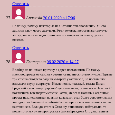
Ответить
Anastasia
20.01.2020 в 17:06
Не пойму, почему некоторые на Сюткина так обозлились. У него
харизма как у моего дедушки. Этот человек представляет другую
эпоху, это просто надо принять и посмотреть на него другими
глазами.
Ответить
Екатерина
06.02.2020 в 14:27
Вообще не понимаю критику в адрес наставников. По моему
мнению, проект от сезона к сезону становится только лучше. Первые
три сезона смотрела ради некоторых участников, но наставники
вызывали скуку смертную. Исключение, пожалуй, только Билан.
Градский и его репертуар вообще мимо меня, также как и Пелагея. С
появлением в четвертом сезоне Басты, Лепса и Полины Гагариной,
проект наконец заиграл новыми красками, стал более современным и
это здорово. Большой ошибкой был возврат в шестом сезоне старых
наставников. Если до этого к Сталину относилась нейтрально, то
после того как он не пропустил в финал Брендона Стоуна, терпеть