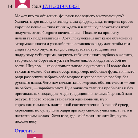
Саш
17.11.2019 в 03:21
Может кто-то объяснить феномен последнего выступающего?..
Умничать про высокую планку эллы фицджеральд, игнорить просто
хорошее пение — типа гения ждать и в лепёшку раскататься чтоб
получить этого бодрого шепелявчика.. Похоже на проплату —
нельзя так подставляться).. Хотя, покумекав, я вот какое объяснение
заторможенности и узколобости наставников выдумал: чтобы там
сидеть нужно опуститься до стандартов потребщины или
подругому мейнстрима, засунуть себя истинного глубоко в жопито,
творчески не борзеть, и уж тем более никого никуда за собой не
вести. Шнуров — яркий пример такого окукливания. И вроде бы и
так жить можно, без песен ссср, например, побольше фриков и чисто
ради развлекухи забрать себе модное гнусавое пение вообще без
русского языка. Чего нам печалиться о жертвах обстоятельств — они
на работе, — зарабатывают. Ну а какие-то таланты пробьются и без
оригинальных подходов- люди традиционно не самый ценный наш
ресурс. Просто кресла становятся одинаковыми, ну и
соревновательность наигранной соответственно. А так всё супер,
хереющий, но супер. Благодаря притоку свежих участников, чего и
наставникам желаю.. Хотя кого, где.. ой блиин.. не читайте, чушь
похоже несу
Ответить