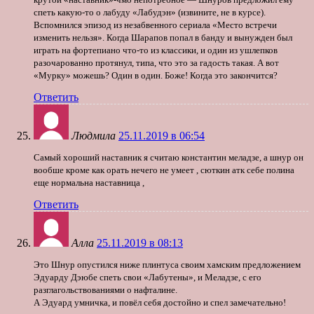
спеть какую-то о лабуду «Лабудэн» (извините, не в курсе).
Вспомнился эпизод из незабвенного сериала «Место встречи
изменить нельзя». Когда Шарапов попал в банду и вынужден был
играть на фортепиано что-то из классики, и один из ушлепков
разочарованно протянул, типа, что это за гадость такая. А вот
«Мурку» можешь? Один в один. Боже! Когда это закончится?
Ответить
Людмила
25.11.2019 в 06:54
Самый хороший наставник я считаю константин меладзе, а шнур он
вообше кроме как орать нечего не умеет , сюткин атк себе полина
еще нормальна наставница ,
Ответить
Алла
25.11.2019 в 08:13
Это Шнур опустился ниже плинтуса своим хамским предложением
Эдуарду Дэюбе спеть свои «Лабутены», и Меладзе, с его
разглагольствованиями о нафталине.
А Эдуард умничка, и повёл себя достойно и спел замечательно!