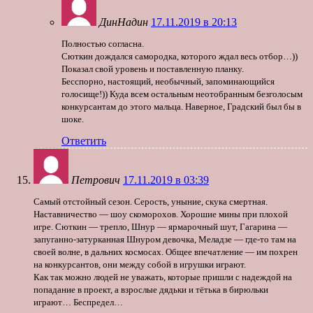
ДинНадин
17.11.2019 в 20:13
Полностью согласна.
Сюткин дождался самородка, которого ждал весь отбор…))
Показал свой уровень и поставленную планку.
Бесспорно, настоящий, необычный, запоминающийся
голосище!)) Куда всем остальным неотобранным безголосым
конкурсантам до этого мальца. Наверное, Градский был бы в
шоке.
Ответить
Петрович
17.11.2019 в 03:39
Самый отстойный сезон. Серость, уныние, скука смертная.
Наставничество — шоу скоморохов. Хорошие мины при плохой
игре. Сюткин — трепло, Шнур — ярмарочный шут, Гагарина —
запуганно-затурканная Шнуром девочка, Меладзе — где-то там на
своей волне, в дальних космосах. Общее впечатление — им похрен
на конкурсантов, они между собой в игрушки играют.
Как так можно людей не уважать, которые пришли с надеждой на
попадание в проект, а взрослые дядьки и тётька в бирюльки
играют… Беспредел…