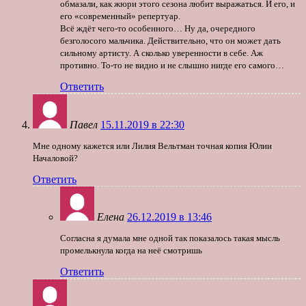
обмазали, как жюри этого сезона любит выражаться. И его, и
его «современный» репертуар.
Всё ждёт чего-то особенного… Ну да, очередного
безголосого мальчика. Действительно, что он может дать
сильному артисту. А сколько уверенности в себе. Аж
противно. То-то не видно и не слышно нигде его самого…
Ответить
Павел
15.11.2019 в 22:30
Мне одному кажется или Лилия Вельтман точная копия Юлии
Началовой?
Ответить
Елена
26.12.2019 в 13:46
Согласна я думала мне одной так показалось такая мысль
промелькнула когда на неё смотришь
Ответить