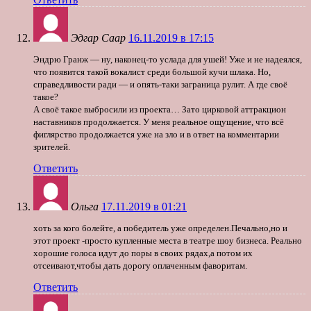
Эдгар Саар
16.11.2019 в 17:15
Эндрю Гранж — ну, наконец-то услада для ушей! Уже и не надеялся,
что появится такой вокалист среди большой кучи шлака. Но,
справедливости ради — и опять-таки заграница рулит. А где своё
такое?
А своё такое выбросили из проекта… Зато цирковой аттракцион
наставников продолжается. У меня реальное ощущение, что всё
фиглярство продолжается уже на зло и в ответ на комментарии
зрителей.
Ответить
Ольга
17.11.2019 в 01:21
хоть за кого болейте, а победитель уже определен.Печально,но и
этот проект -просто купленные места в театре шоу бизнеса. Реально
хорошие голоса идут до поры в своих рядах,а потом их
отсеивают,чтобы дать дорогу оплаченным фаворитам.
Ответить