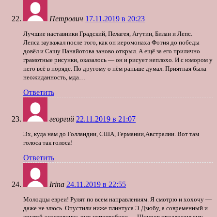
Петрович
17.11.2019 в 20:23
Лучшие наставники Градский, Пелагея, Агутин, Билан и Лепс.
Лепса зауважал после того, как он иеромонаха Фотия до победы
довёл и Сашу Панайотова заново открыл. А ещё за его прилично
грамотные рисунки, оказалось — он и рисует неплохо. И с юмором у
него всё в поряде. По другому о нём раньше думал. Приятная была
неожиданность, мда…
Ответить
георгий
22.11.2019 в 21:07
Эх, куда нам до Голландии, США, Германии,Австралии. Вот там
голоса так голоса!
Ответить
Irina
24.11.2019 в 22:55
Молодцы евреи! Рулят по всем направлениям. Я смотрю и хохочу —
даже не злюсь. Опустили ниже плинтуса Э.Дзюбу, а современный и
крутой «наставник»-чмо непотребное — Шнуров предложил ему