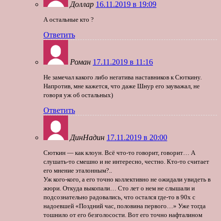
Доллар
16.11.2019 в 19:09
А остальные кто ?
Ответить
Роман
17.11.2019 в 11:16
Не замечал какого либо негатива наставников к Сюткину.
Напротив, мне кажется, что даже Шнур его зауважал, не
говоря уж об остальных)
Ответить
ДинНадин
17.11.2019 в 20:00
Сюткин — как клоун. Всё что-то говорит, говорит… А
слушать-то смешно и не интересно, честно. Кто-то считает
его мнение эталонным?..
Уж кого-кого, а его точно коллективно не ожидали увидеть в
жюри. Откуда выкопали… Сто лет о нем не слышали и
подсознательно радовались, что остался где-то в 90х с
надоевшей «Поздний час, половина первого…» Уже тогда
тошнило от его безголосости. Вот его точно нафталином