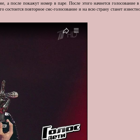
не, а после покажут номер в паре. После этого начнется голосование в
го состоится повторное смс-голосование и на всю страну станет известн