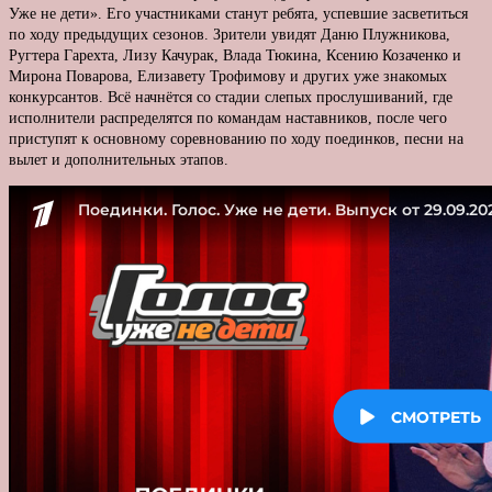
Уже не дети». Его участниками станут ребята, успевшие засветиться
по ходу предыдущих сезонов. Зрители увидят Даню Плужникова,
Ругтера Гарехта, Лизу Качурак, Влада Тюкина, Ксению Козаченко и
Мирона Поварова, Елизавету Трофимову и других уже знакомых
конкурсантов. Всё начнётся со стадии слепых прослушиваний, где
исполнители распределятся по командам наставников, после чего
приступят к основному соревнованию по ходу поединков, песни на
вылет и дополнительных этапов.