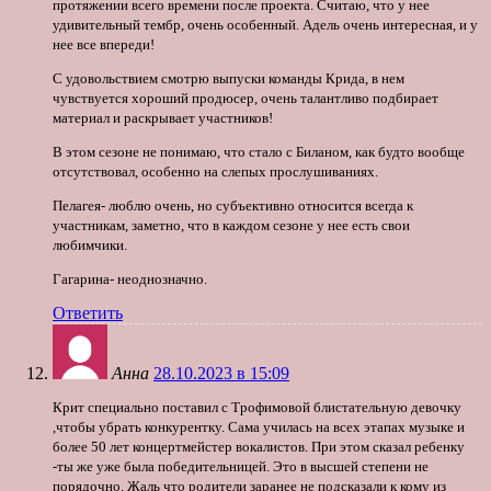
протяжении всего времени после проекта. Считаю, что у нее
удивительный тембр, очень особенный. Адель очень интересная, и у
нее все впереди!
С удовольствием смотрю выпуски команды Крида, в нем
чувствуется хороший продюсер, очень талантливо подбирает
материал и раскрывает участников!
В этом сезоне не понимаю, что стало с Биланом, как будто вообще
отсутствовал, особенно на слепых прослушиваниях.
Пелагея- люблю очень, но субъективно относится всегда к
участникам, заметно, что в каждом сезоне у нее есть свои
любимчики.
Гагарина- неоднозначно.
Ответить
Анна
28.10.2023 в 15:09
Крит специально поставил с Трофимовой блистательную девочку
,чтобы убрать конкурентку. Сама училась на всех этапах музыке и
более 50 лет концертмейстер вокалистов. При этом сказал ребенку
-ты же уже была победительницей. Это в высшей степени не
порядочно. Жаль что родители заранее не подсказали к кому из