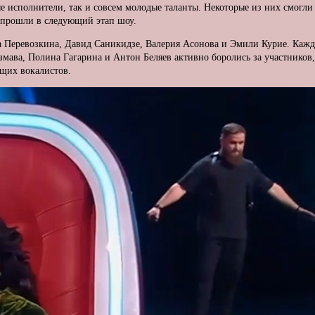
 исполнители, так и совсем молодые таланты. Некоторые из них смогли п
в прошли в следующий этап шоу.
нна Перевозкина, Давид Саникидзе, Валерия Асонова и Эмили Курие. Каж
мава, Полина Гагарина и Антон Беляев активно боролись за участников,
ящих вокалистов.