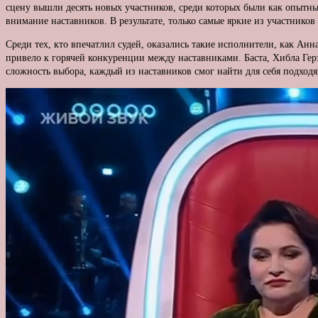
сцену вышли десять новых участников, среди которых были как опытные
внимание наставников. В результате, только самые яркие из участнико
Среди тех, кто впечатлил судей, оказались такие исполнители, как А
привело к горячей конкуренции между наставниками. Баста, Хибла Герз
сложность выбора, каждый из наставников смог найти для себя подход