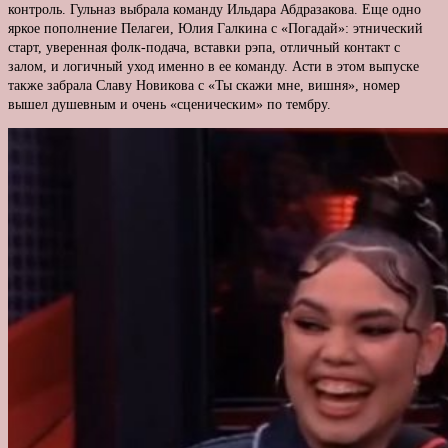
контроль. Гульназ выбрала команду Ильдара Абдразакова. Еще одно
яркое пополнение Пелагеи, Юлия Галкина с «Погадай»: этнический
старт, уверенная фолк-подача, вставки рэпа, отличный контакт с
залом, и логичный уход именно в ее команду. Асти в этом выпуске
также забрала Славу Новикова с «Ты скажи мне, вишня», номер
вышел душевным и очень «сценическим» по тембру.