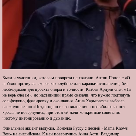
Были и участники, которым поворота не хватило. Антон Попов с «О
любви» прозвучал скорее как клубное или караоке-исполнение, без
необходимой для проекта опоры и точности. Казбек Арцуев спел «Ты
не верь слезам», но наставники прямо сказали, что нужно подтянуть
сольфеджио, фразировку и окончания. Анна Харьковская выбрала
сложную песню «Поздно», но из-за волнения и нестабильных нот
кресла не повернулись, при этом ей дали конкретные советы по
чистому интонированию и дыханию.
Финальный акцент выпуска, Ионэлла Руссу с песней «Mama Knows
Best» на английском. К ней повернулись Анна Асти, Владимир