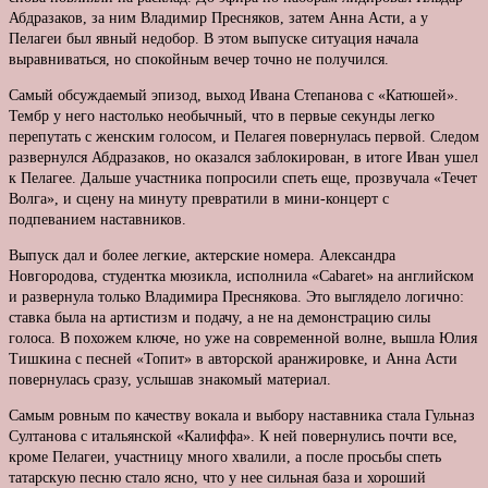
Абдразаков, за ним Владимир Пресняков, затем Анна Асти, а у
Пелагеи был явный недобор. В этом выпуске ситуация начала
выравниваться, но спокойным вечер точно не получился.
Самый обсуждаемый эпизод, выход Ивана Степанова с «Катюшей».
Тембр у него настолько необычный, что в первые секунды легко
перепутать с женским голосом, и Пелагея повернулась первой. Следом
развернулся Абдразаков, но оказался заблокирован, в итоге Иван ушел
к Пелагее. Дальше участника попросили спеть еще, прозвучала «Течет
Волга», и сцену на минуту превратили в мини-концерт с
подпеванием наставников.
Выпуск дал и более легкие, актерские номера. Александра
Новгородова, студентка мюзикла, исполнила «Cabaret» на английском
и развернула только Владимира Преснякова. Это выглядело логично:
ставка была на артистизм и подачу, а не на демонстрацию силы
голоса. В похожем ключе, но уже на современной волне, вышла Юлия
Тишкина с песней «Топит» в авторской аранжировке, и Анна Асти
повернулась сразу, услышав знакомый материал.
Самым ровным по качеству вокала и выбору наставника стала Гульназ
Султанова с итальянской «Калиффа». К ней повернулись почти все,
кроме Пелагеи, участницу много хвалили, а после просьбы спеть
татарскую песню стало ясно, что у нее сильная база и хороший