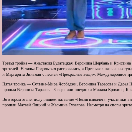
Третья тройка — Анастасия Булатецкая, Вероника Щербань и Кристин
зрителей: Наталья Подольская растрогалась, а Пресняков назвал выст
и Маргарита Зингман с песней «Прекрасные вещи». Международное трио
Пятая тройка — Султана-Мира Чорбаджи, Вероника Тарасова и Дарья Н
прошла Вероника Тарасова. Завершили поединки Милана Крохина, Крис
Во втором этапе, получившем название «Песня навылет», участники в
прошли Матвей Яицкий и Жасмина Тузелова. Несмотря на споры зрителе