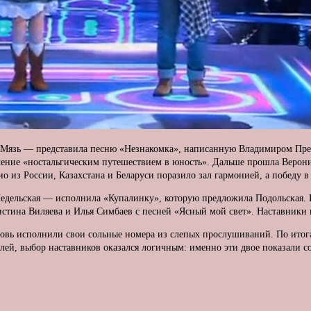
а Мязь — представила песню «Незнакомка», написанную Владимиром Пре
упление «ностальгическим путешествием в юность». Дальше прошла Веро
 из России, Казахстана и Беларуси поразило зал гармонией, а победу в
едельская — исполнила «Купалинку», которую предложила Подольская. 
тина Виляева и Илья Симбаев с песней «Ясный мой свет». Наставники 
новь исполнили свои сольные номера из слепых прослушиваний. По итог
й, выбор наставников оказался логичным: именно эти двое показали со