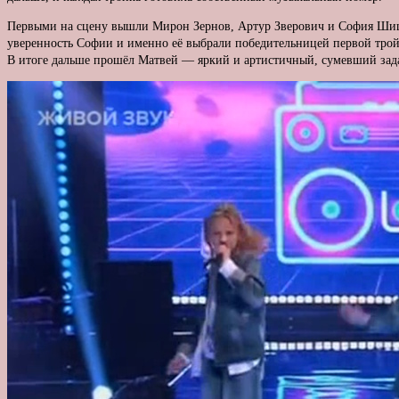
Первыми на сцену вышли Мирон Зернов, Артур Зверович и София Шиши
уверенность Софии и именно её выбрали победительницей первой тр
В итоге дальше прошёл Матвей — яркий и артистичный, сумевший задат