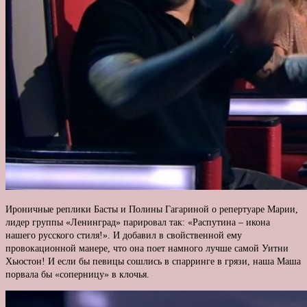
Ироничные реплики Басты и Полины Гагариной о репертуаре Марии,
лидер группы «Ленинград» парировал так: «Распутина – икона
нашего русского стиля!». И добавил в свойственной ему
провокационной манере, что она поет намного лучше самой Уитни
Хьюстон! И если бы певицы сошлись в спарринге в грязи, наша Маша
порвала бы «соперницу» в клочья.